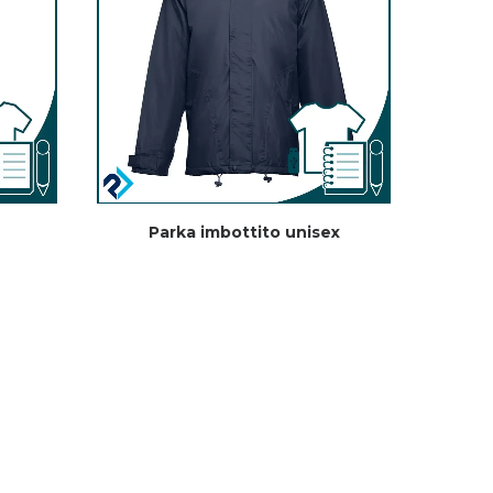
Parka imbottito unisex