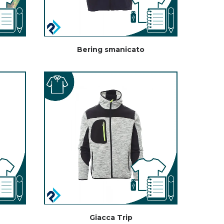
Bering smanicato
Giacca Trip