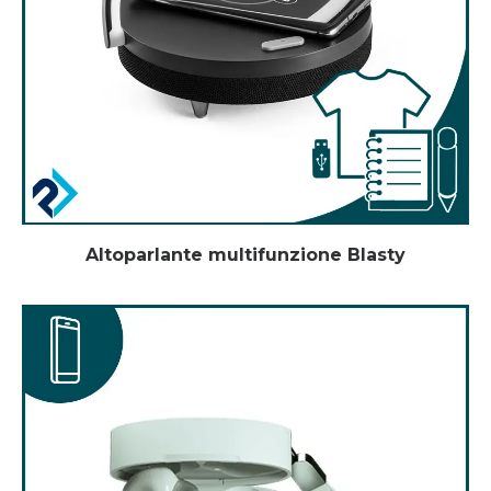
Altoparlante multifunzione Blasty