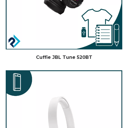
Cuffie JBL Tune 520BT