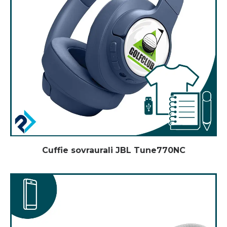
Cuffie sovraurali JBL Tune770NC