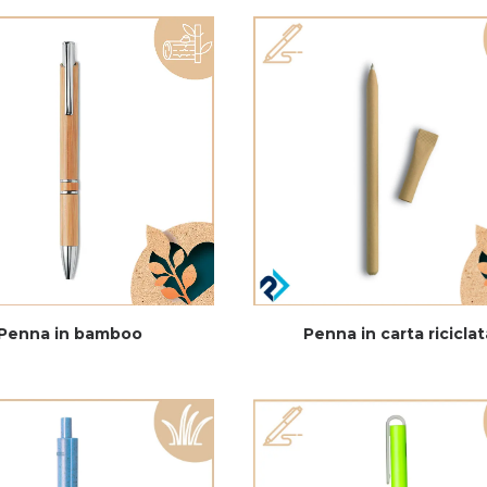
Penna in bamboo
Penna in carta riciclat