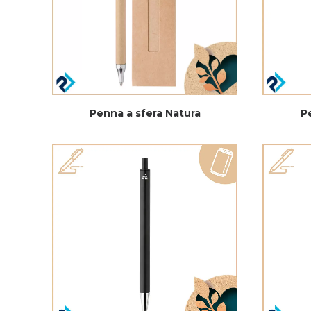
Penna a sfera Natura
P