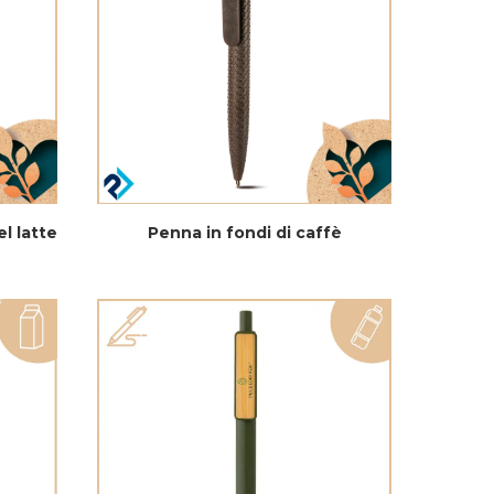
el latte
Penna in fondi di caffè