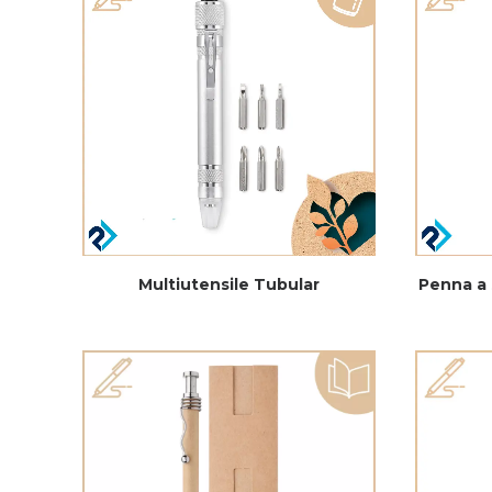
Multiutensile Tubular
Penna a s