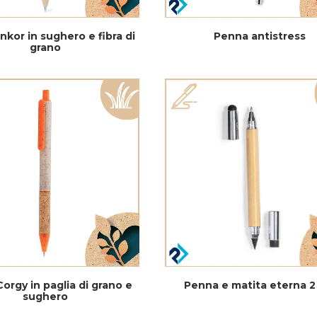
kor in sughero e fibra di
Penna antistress
grano
orgy in paglia di grano e
Penna e matita eterna 2 
sughero