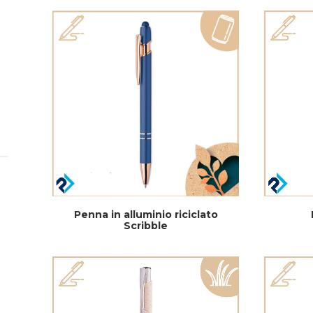
Penna in alluminio riciclato
Scribble