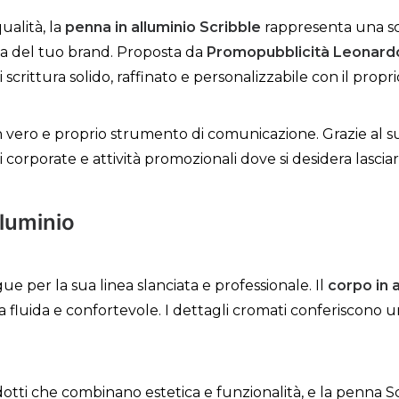
ualità, la
penna in alluminio Scribble
rappresenta una sc
a del tuo brand. Proposta da
Promopubblicità Leonard
crittura solido, raffinato e personalizzabile con il propr
ero e proprio strumento di comunicazione. Grazie al suo d
li corporate e attività promozionali dove si desidera lasc
lluminio
gue per la sua linea slanciata e professionale. Il
corpo in a
a fluida e confortevole. I dettagli cromati conferiscon
otti che combinano estetica e funzionalità, e la penna S