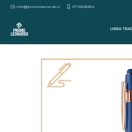
info@promoleonardo.it
0712866654
LINEA TRA