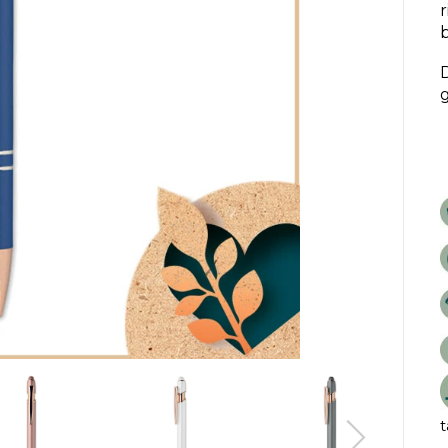
r
b
D
g