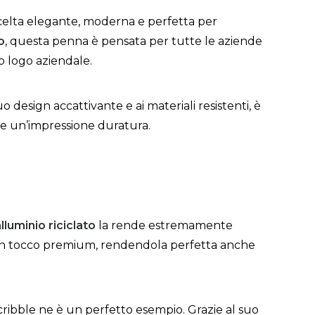
elta elegante, moderna e perfetta per
o
, questa penna è pensata per tutte le aziende
io logo aziendale.
esign accattivante e ai materiali resistenti, è
iare un’impressione duratura.
lluminio riciclato
la rende estremamente
o un tocco premium, rendendola perfetta anche
cribble ne è un perfetto esempio. Grazie al suo