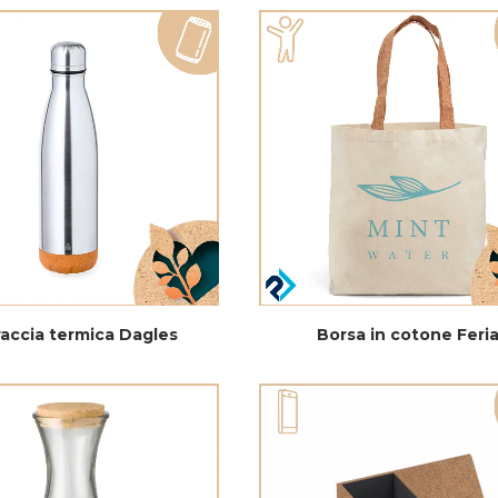
accia termica Dagles
Borsa in cotone Feri