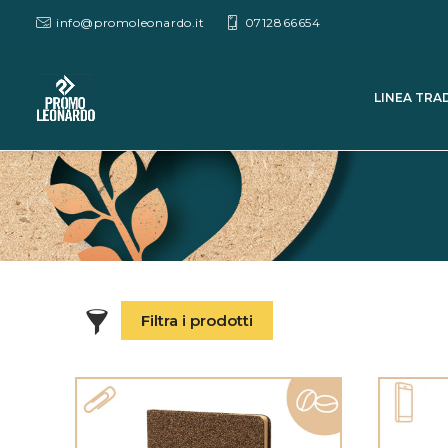
info@promoleonardo.it
0712866654
LINEA TRA
Filtra i prodotti