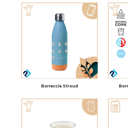
Borraccia Stroud
Borr