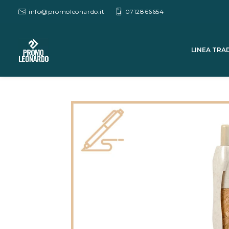
info@promoleonardo.it
0712866654
LINEA TRA