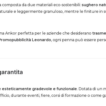
ra composta da due materiali eco-sostenibili:
sughero nat
 naturale e leggermente granuloso, mentre le finiture i
na Ankor perfetta per le aziende che desiderano
trasme
Promopubblicità Leonardo
, ogni penna può essere perso
garantita
e
esteticamente gradevole e funzionale
. Dotata di un 
ufficio, durante eventi, fiere, corsi di formazione o come g