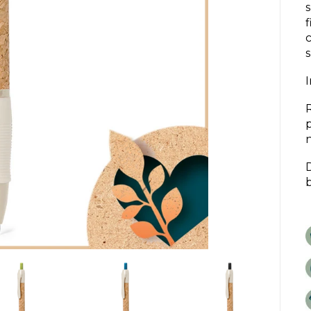
s
f
c
I
R
n
D
b