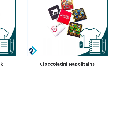
ck
Cioccolatini Napolitains