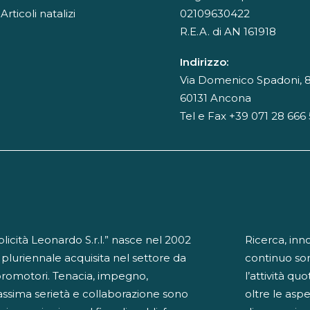
Articoli natalizi
02109630422
R.E.A. di AN 161918
Indirizzo:
Via Domenico Spadoni, 8
60131 Ancona
Tel e Fax +39 071 28 666
cità Leonardo S.r.l.” nasce nel 2002
Ricerca, inn
 pluriennale acquisita nel settore da
continuo so
promotori. Tenacia, impegno,
l’attività qu
ssima serietà e collaborazione sono
oltre le aspe