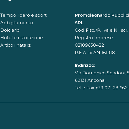
Tempo libero e sport
Promoleonardo Pubblici
Abbigliamento
SRL
Dolciario
Cod. Fisc./P. Iva e N. Iscr.
Hotel e ristorazione
Registro Imprese
Articoli natalizi
02109630422
R.E.A. di AN 161918
Indirizzo:
Via Domenico Spadoni, 8
60131 Ancona
Tel e Fax +39 071 28 666