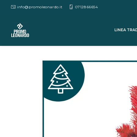
info@promoleonardo.it
0712866654
LINEA TRA