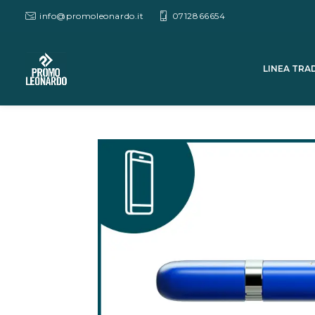
info@promoleonardo.it
0712866654
LINEA TRA