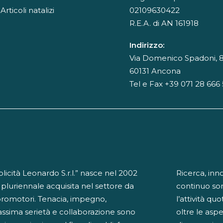
Articoli natalizi
02109630422
R.E.A. di AN 161918
Indirizzo:
Via Domenico Spadoni, 8
60131 Ancona
Tel e Fax +39 071 28 666
cità Leonardo S.r.l.” nasce nel 2002
Ricerca, inn
 pluriennale acquisita nel settore da
continuo so
promotori. Tenacia, impegno,
l’attività qu
ssima serietà e collaborazione sono
oltre le aspe