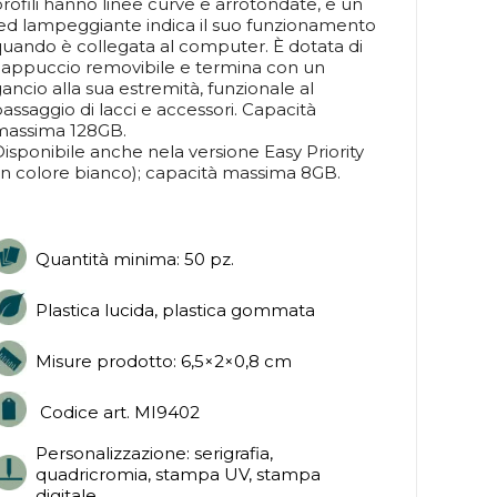
rofili hanno linee curve e arrotondate, e un
ed lampeggiante indica il suo funzionamento
uando è collegata al computer. È dotata di
cappuccio removibile e termina con un
ancio alla sua estremità, funzionale al
assaggio di lacci e accessori. Capacità
massima 128GB.
isponibile anche nela versione Easy Priority
in colore bianco); capacità massima 8GB.
Quantità minima: 50 pz.
Plastica lucida, plastica gommata
Misure prodotto: 6,5×2×0,8 cm
Codice art. MI9402
Personalizzazione: serigrafia,
quadricromia, stampa UV, stampa
digitale