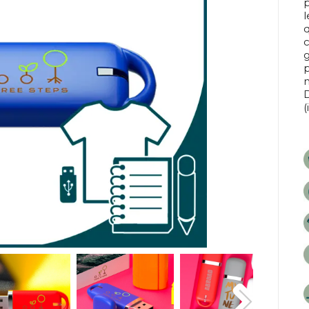
p
l
q
g
p
D
(