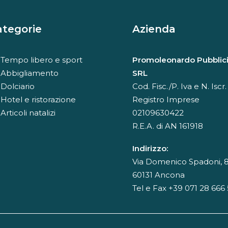
ategorie
Azienda
Tempo libero e sport
Promoleonardo Pubblici
Abbigliamento
SRL
Dolciario
Cod. Fisc./P. Iva e N. Iscr.
Hotel e ristorazione
Registro Imprese
Articoli natalizi
02109630422
R.E.A. di AN 161918
Indirizzo:
Via Domenico Spadoni, 8
60131 Ancona
Tel e Fax +39 071 28 666