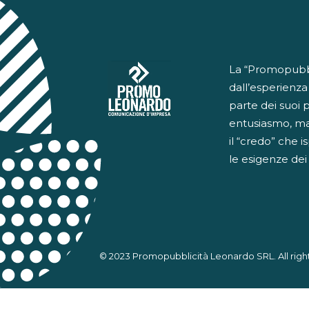
La “Promopubbli
dall’esperienza
parte dei suoi 
entusiasmo, ma
il “credo” che i
le esigenze dei n
© 2023 Promopubblicità Leonardo SRL. All righ
Informat