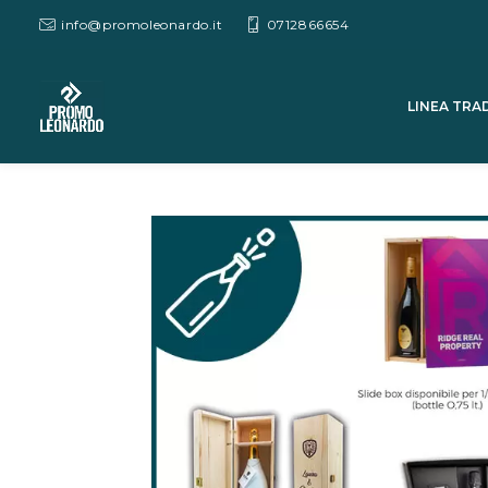
info@promoleonardo.it
0712866654
LINEA TRA