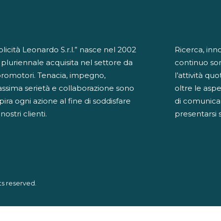
cità Leonardo S.r.l.” nasce nel 2002
Ricerca, inn
 pluriennale acquisita nel settore da
continuo so
promotori. Tenacia, impegno,
l’attività qu
ssima serietà e collaborazione sono
oltre le aspe
spira ogni azione al fine di soddisfare
di comunicaz
ostri clienti.
presentarsi 
ts reserved.
iva sulla raccolta
Le tue preferenze relative alla priva