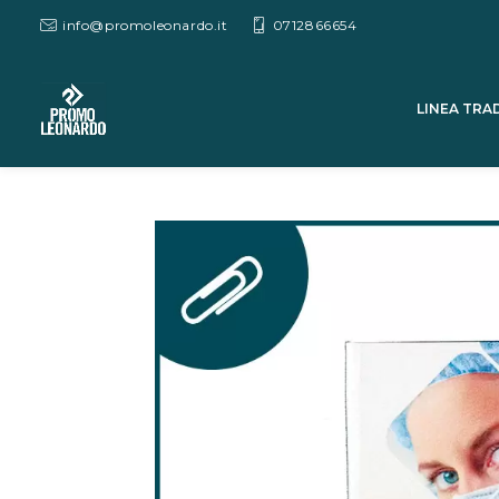
info@promoleonardo.it
0712866654
LINEA TRA