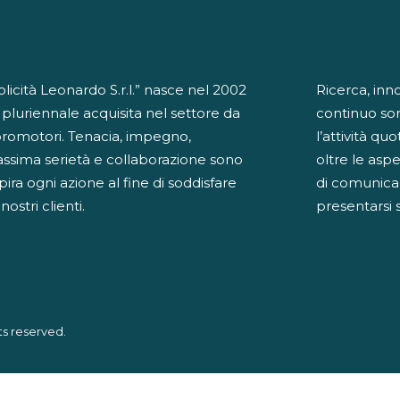
cità Leonardo S.r.l.” nasce nel 2002
Ricerca, inn
 pluriennale acquisita nel settore da
continuo so
promotori. Tenacia, impegno,
l’attività qu
ssima serietà e collaborazione sono
oltre le aspe
spira ogni azione al fine di soddisfare
di comunicaz
ostri clienti.
presentarsi 
ts reserved.
iva sulla raccolta
Le tue preferenze relative alla priva