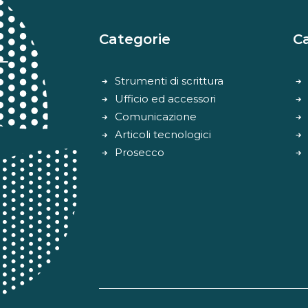
Categorie
C
Strumenti di scrittura
Ufficio ed accessori
Comunicazione
Articoli tecnologici
Prosecco