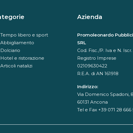
ategorie
Azienda
Tempo libero e sport
Promoleonardo Pubblici
Abbigliamento
SRL
Dolciario
Cod. Fisc./P. Iva e N. Iscr.
Hotel e ristorazione
Registro Imprese
Articoli natalizi
02109630422
R.E.A. di AN 161918
Indirizzo:
Via Domenico Spadoni, 8
60131 Ancona
Tel e Fax +39 071 28 666