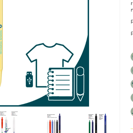
r
m
R