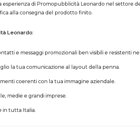
nga esperienza di Promopubblicità Leonardo nel settore d
ica alla consegna del prodotto finito.
ità Leonardo
:
contatti e messaggi promozionali ben visibili e resistenti n
eglio la tua comunicazione al layout della penna.
amenti coerenti con la tua immagine aziendale.
ole, medie e grandi imprese.
in tutta Italia.