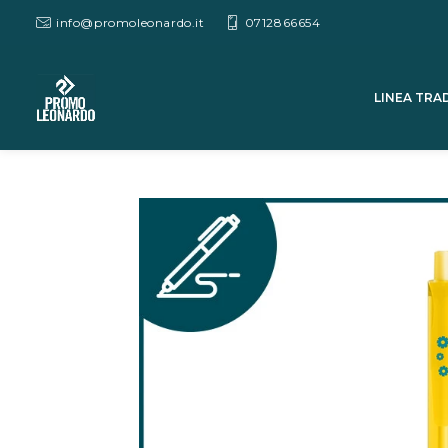
info@promoleonardo.it
0712866654
LINEA TRA