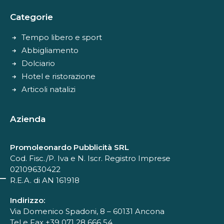
Categorie
Tempo libero e sport
Abbigliamento
Dolciario
Hotel e ristorazione
Articoli natalizi
Azienda
Promoleonardo Pubblicità SRL
Cod. Fisc./P. Iva e N. Iscr. Registro Imprese
02109630422
R.E.A. di AN 161918
Indirizzo:
Via Domenico Spadoni, 8 – 60131 Ancona
Tel e Fax +39 071 28 666 54