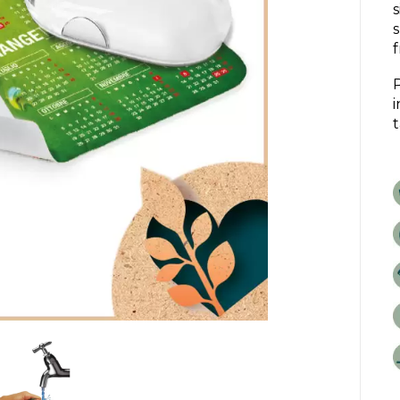
s
s
P
i