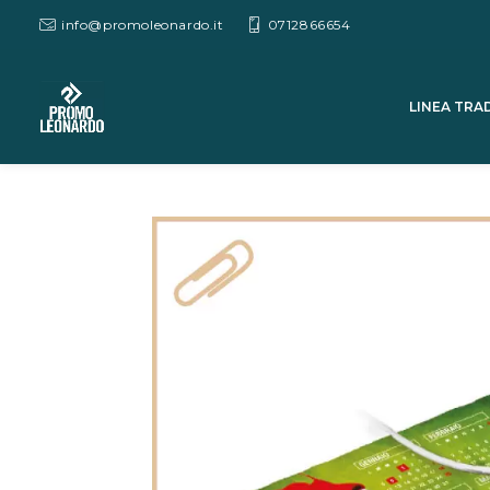
info@promoleonardo.it
0712866654
LINEA TRA