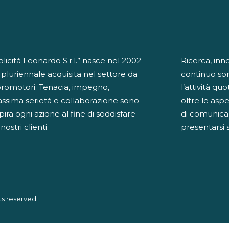
cità Leonardo S.r.l.” nasce nel 2002
Ricerca, inn
 pluriennale acquisita nel settore da
continuo so
promotori. Tenacia, impegno,
l’attività qu
ssima serietà e collaborazione sono
oltre le aspe
spira ogni azione al fine di soddisfare
di comunicaz
ostri clienti.
presentarsi 
ts reserved.