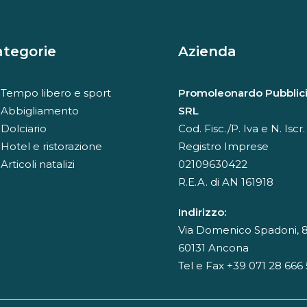
ategorie
Azienda
Tempo libero e sport
Promoleonardo Pubblici
Abbigliamento
SRL
Dolciario
Cod. Fisc./P. Iva e N. Iscr.
Hotel e ristorazione
Registro Imprese
Articoli natalizi
02109630422
R.E.A. di AN 161918
Indirizzo:
Via Domenico Spadoni, 8
60131 Ancona
Tel e Fax +39 071 28 666