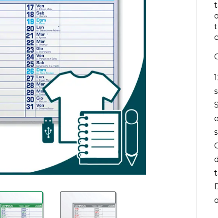
t
C
1
S
s
C
o