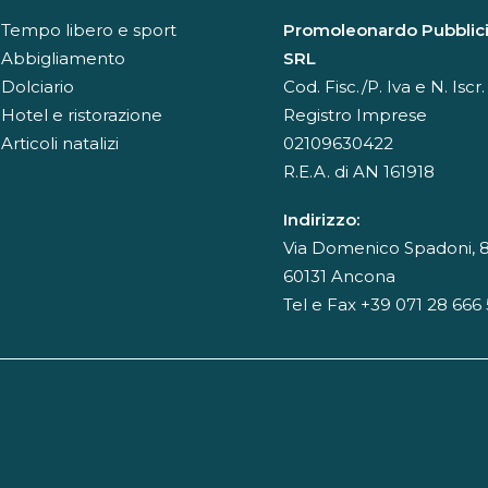
Tempo libero e sport
Promoleonardo Pubblici
Abbigliamento
SRL
Dolciario
Cod. Fisc./P. Iva e N. Iscr.
Hotel e ristorazione
Registro Imprese
Articoli natalizi
02109630422
R.E.A. di AN 161918
Indirizzo:
Via Domenico Spadoni, 8
60131 Ancona
Tel e Fax +39 071 28 666