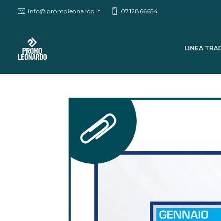
info@promoleonardo.it
0712866654
LINEA TRA