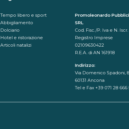
Tempo libero e sport
Promoleonardo Pubblici
Abbigliamento
SRL
Dolciario
Cod. Fisc./P. Iva e N. Iscr.
Hotel e ristorazione
Registro Imprese
Articoli natalizi
02109630422
R.E.A. di AN 161918
Indirizzo:
Via Domenico Spadoni, 8
60131 Ancona
Tel e Fax +39 071 28 666