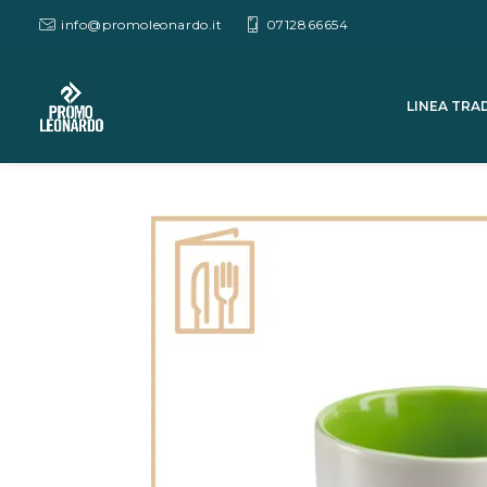
info@promoleonardo.it
0712866654
LINEA TRA