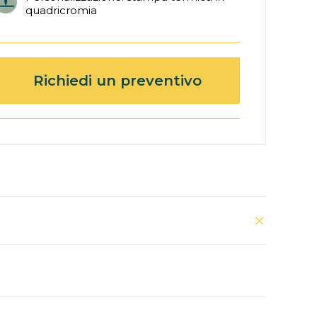
quadricromia
Richiedi un preventivo