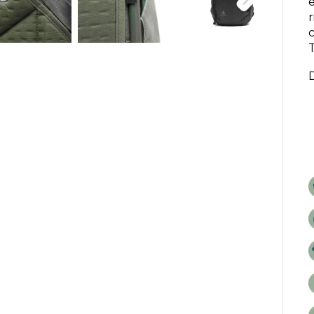
r
c
D