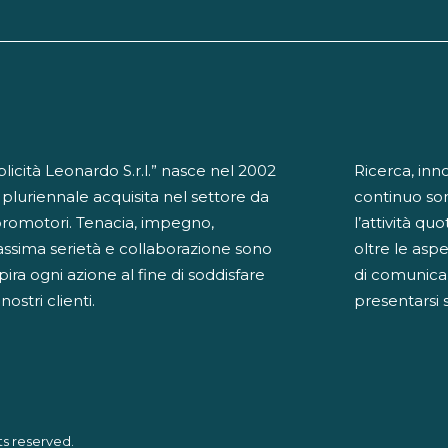
cità Leonardo S.r.l.” nasce nel 2002
Ricerca, inn
 pluriennale acquisita nel settore da
continuo so
promotori. Tenacia, impegno,
l’attività qu
ssima serietà e collaborazione sono
oltre le aspe
spira ogni azione al fine di soddisfare
di comunicaz
ostri clienti.
presentarsi 
ts reserved.