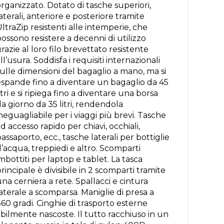
rganizzato. Dotato di tasche superiori,
aterali, anteriore e posteriore tramite
ltraZip resistenti alle intemperie, che
ossono resistere a decenni di utilizzo
razie al loro filo brevettato resistente
ll’usura. Soddisfa i requisiti internazionali
ulle dimensioni del bagaglio a mano, ma si
espande fino a diventare un bagaglio da 45
itri e si ripiega fino a diventare una borsa
a giorno da 35 litri, rendendola
neguagliabile per i viaggi più brevi. Tasche
d accesso rapido per chiavi, occhiali,
assaporto, ecc., tasche laterali per bottiglie
’acqua, treppiedi e altro. Scomparti
mbottiti per laptop e tablet. La tasca
rincipale è divisibile in 2 scomparti tramite
na cerniera a rete. Spallacci e cintura
aterale a scomparsa. Maniglie di presa a
60 gradi. Cinghie di trasporto esterne
bilmente nascoste. Il tutto racchiuso in un