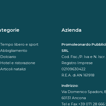
Alternative:
ategorie
Azienda
Tempo libero e sport
Promoleonardo Pubblici
Abbigliamento
SRL
Dolciario
Cod. Fisc./P. Iva e N. Iscr.
Hotel e ristorazione
Registro Imprese
Articoli natalizi
02109630422
R.E.A. di AN 161918
Indirizzo:
Via Domenico Spadoni, 8
60131 Ancona
Tel e Fax +39 071 28 666