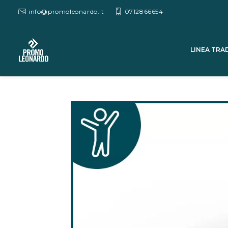
info@promoleonardo.it
0712866654
LINEA TRA