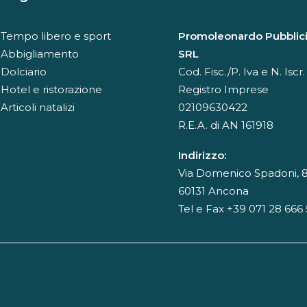
Tempo libero e sport
Promoleonardo Pubblici
Abbigliamento
SRL
Dolciario
Cod. Fisc./P. Iva e N. Iscr.
Hotel e ristorazione
Registro Imprese
Articoli natalizi
02109630422
R.E.A. di AN 161918
Indirizzo:
Via Domenico Spadoni, 8
60131 Ancona
Tel e Fax +39 071 28 666