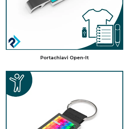
Portachiavi Open-It